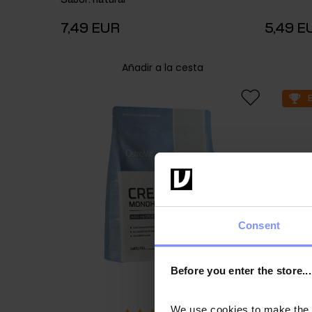
7,49 EUR
5,49 E
Añadir a la cesta
Consent
Before you enter the store...
We use cookies to make the st