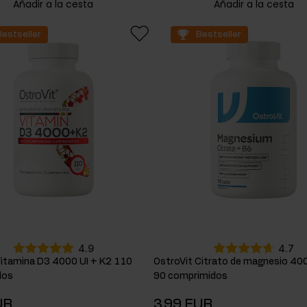
Añadir a la cesta
Añadir a la cesta
Bestseller
Bestseller
4.9
4.7
Vitamina D3 4000 UI + K2 110
OstroVit Citrato de magnesio 40
dos
90 comprimidos
UR
3,99 EUR