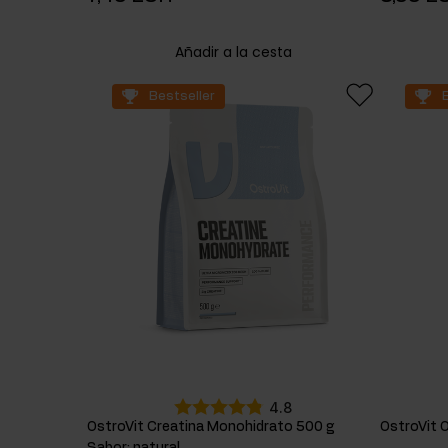
Añadir a la cesta
Bestseller
4.8
OstroVit Creatina Monohidrato 500 g
OstroVit 
Sabor
:
natural