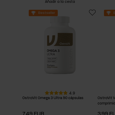
Añadir a la cesta
Bestseller
4.9
OstroVit Omega 3 Ultra 90 cápsulas
OstroVit 
comprimi
7,49 EUR
3,99 E