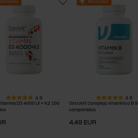
Bestseller
Bestseller
ementos para la masa muscular
atos de carbono
4.9
4.9
Vitamina D3 4000 UI + K2 100
OstroVit Complejo Vitamínico B 
dos
comprimidos
UR
4,49 EUR