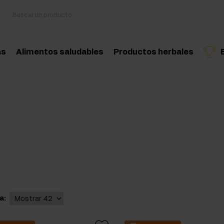
as
Alimentos saludables
Productos herbales
sorios
Cocina y dieta
Hierbas medicinales
Producto recomendado
Producto recomend
Produ
oácidos
Snacks saludables
Aceites esenciales nat
nciadores hormonales
Mantequilla de frutos secos
tina
Bebidas
eína
Productos veganos
 Workout
a:
Workout