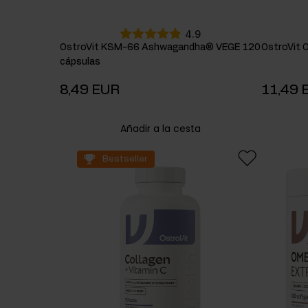
4.9
OstroVit KSM-66 Ashwagandha® VEGE 120
OstroVit 
cápsulas
8,49 EUR
11,49 
Añadir a la cesta
Bestseller