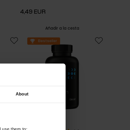
4,49 EUR
Añadir a la cesta
Bestseller
About
l use them to: