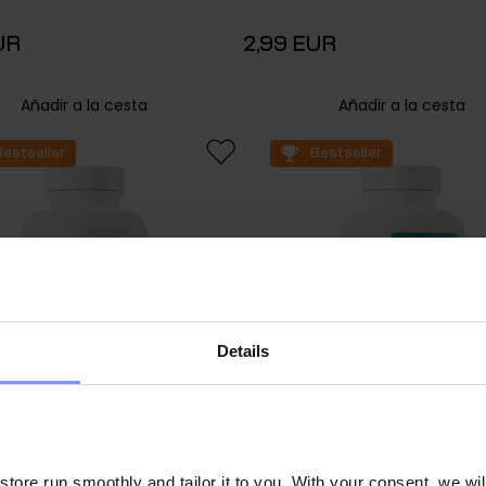
UR
2,99 EUR
Añadir a la cesta
Añadir a la cesta
Bestseller
Bestseller
Details
ore run smoothly and tailor it to you. With your consent, we wil