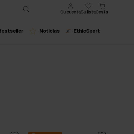
Su cuenta
Su lista
Cesta
Bestseller
Noticias
EthicSport
ado
cto recomendado
Producto recomendado
urales