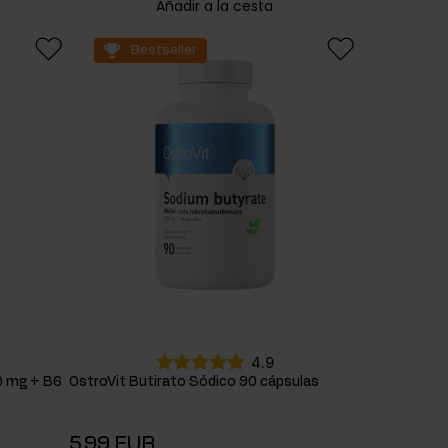
Añadir a la cesta
Bestseller
4.9
0 mg + B6
OstroVit Butirato Sódico 90 cápsulas
5,99 EUR