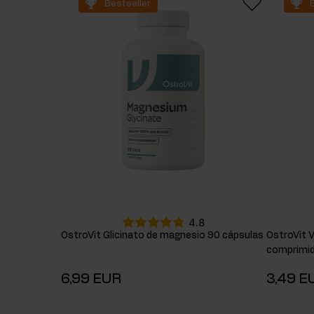
Bestseller
Suplementos para dormir
Supl
Salud
Hidr
Suplementos para veganos
4.8
OstroVit Glicinato de magnesio 90 cápsulas
OstroVit 
comprimi
6,99 EUR
3,49 E